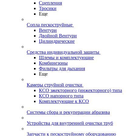
Сцепления
Тросики
Еще
Сопла пескоструйные
Вентури
Двойной Вентури
Цилиндрические
Средства индивидуальной защиты
Шлемы и комплектующие
Комбинезоны
Фильтры для дыхания
Еще
Камеры струйной очистки
КСО эжекторного (инжекторного) типа
КСО напорного типа
Комплектующие к КСО
Системы сбора и рекуперации абразива
Устройства для внутренней очистки труб
Запчасти к пескоструйному оборудованию