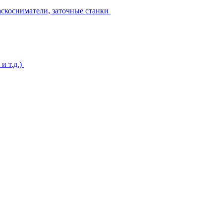
аскосниматели, заточные станки
и т.д.)