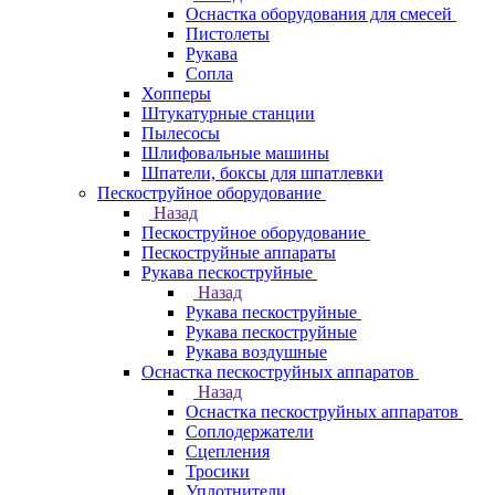
Оснастка оборудования для смесей
Пистолеты
Рукава
Сопла
Хопперы
Штукатурные станции
Пылесосы
Шлифовальные машины
Шпатели, боксы для шпатлевки
Пескоструйное оборудование
Назад
Пескоструйное оборудование
Пескоструйные аппараты
Рукава пескоструйные
Назад
Рукава пескоструйные
Рукава пескоструйные
Рукава воздушные
Оснастка пескоструйных аппаратов
Назад
Оснастка пескоструйных аппаратов
Соплодержатели
Сцепления
Тросики
Уплотнители