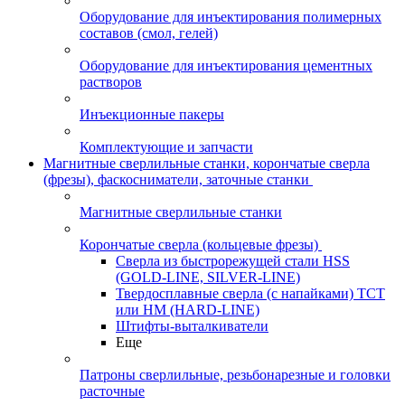
Оборудование для инъектирования полимерных
составов (смол, гелей)
Оборудование для инъектирования цементных
растворов
Инъекционные пакеры
Комплектующие и запчасти
Магнитные сверлильные станки, корончатые сверла
(фрезы), фаскосниматели, заточные станки
Магнитные сверлильные станки
Корончатые сверла (кольцевые фрезы)
Сверла из быстрорежущей стали HSS
(GOLD-LINE, SILVER-LINE)
Твердосплавные сверла (с напайками) ТСТ
или HM (HARD-LINE)
Штифты-выталкиватели
Еще
Патроны сверлильные, резьбонарезные и головки
расточные