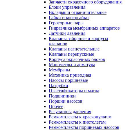
Запчасти окрасочного оборудования
Блоки управления
Вкладыши ограничительные
Гайки и контргайки
Героторные пары
Гидравлика мембранных аппаратов
Датчики давления
Клапаны заборные и корпусы
клапанов
Клапаны нагнетательные
Клапаны перепускные
Корпуса окрасочных блоков
Манометры и арматура
Мембраны
Механика приводная
Насосы поршневые
Патрубки
Пластификаторы и масла
Подшипники
Поршни насосов
Прочее
Регуляторы давления
Ремкомплекты к краскопультам
Ремкомплекты к пистолетам
Ремкомплекты поршневых насосов