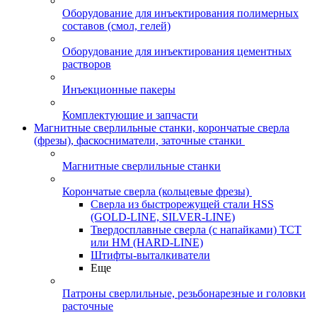
Оборудование для инъектирования полимерных
составов (смол, гелей)
Оборудование для инъектирования цементных
растворов
Инъекционные пакеры
Комплектующие и запчасти
Магнитные сверлильные станки, корончатые сверла
(фрезы), фаскосниматели, заточные станки
Магнитные сверлильные станки
Корончатые сверла (кольцевые фрезы)
Сверла из быстрорежущей стали HSS
(GOLD-LINE, SILVER-LINE)
Твердосплавные сверла (с напайками) ТСТ
или HM (HARD-LINE)
Штифты-выталкиватели
Еще
Патроны сверлильные, резьбонарезные и головки
расточные