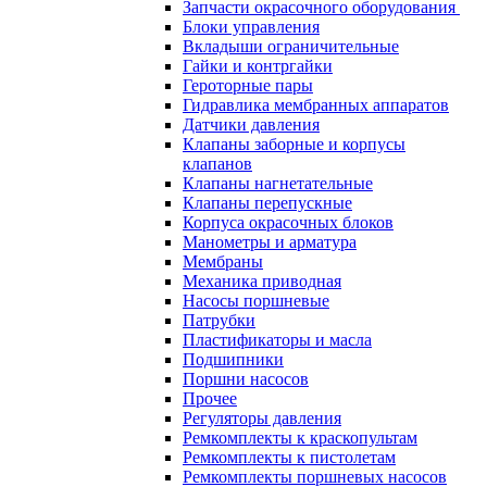
Запчасти окрасочного оборудования
Блоки управления
Вкладыши ограничительные
Гайки и контргайки
Героторные пары
Гидравлика мембранных аппаратов
Датчики давления
Клапаны заборные и корпусы
клапанов
Клапаны нагнетательные
Клапаны перепускные
Корпуса окрасочных блоков
Манометры и арматура
Мембраны
Механика приводная
Насосы поршневые
Патрубки
Пластификаторы и масла
Подшипники
Поршни насосов
Прочее
Регуляторы давления
Ремкомплекты к краскопультам
Ремкомплекты к пистолетам
Ремкомплекты поршневых насосов