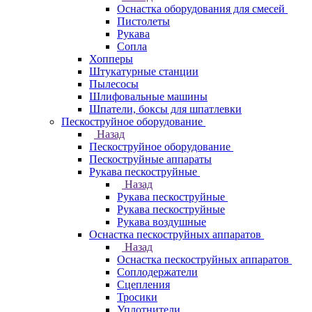
Оснастка оборудования для смесей
Пистолеты
Рукава
Сопла
Хопперы
Штукатурные станции
Пылесосы
Шлифовальные машины
Шпатели, боксы для шпатлевки
Пескоструйное оборудование
Назад
Пескоструйное оборудование
Пескоструйные аппараты
Рукава пескоструйные
Назад
Рукава пескоструйные
Рукава пескоструйные
Рукава воздушные
Оснастка пескоструйных аппаратов
Назад
Оснастка пескоструйных аппаратов
Соплодержатели
Сцепления
Тросики
Уплотнители