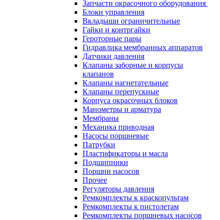
Запчасти окрасочного оборудования
Блоки управления
Вкладыши ограничительные
Гайки и контргайки
Героторные пары
Гидравлика мембранных аппаратов
Датчики давления
Клапаны заборные и корпусы
клапанов
Клапаны нагнетательные
Клапаны перепускные
Корпуса окрасочных блоков
Манометры и арматура
Мембраны
Механика приводная
Насосы поршневые
Патрубки
Пластификаторы и масла
Подшипники
Поршни насосов
Прочее
Регуляторы давления
Ремкомплекты к краскопультам
Ремкомплекты к пистолетам
Ремкомплекты поршневых насосов