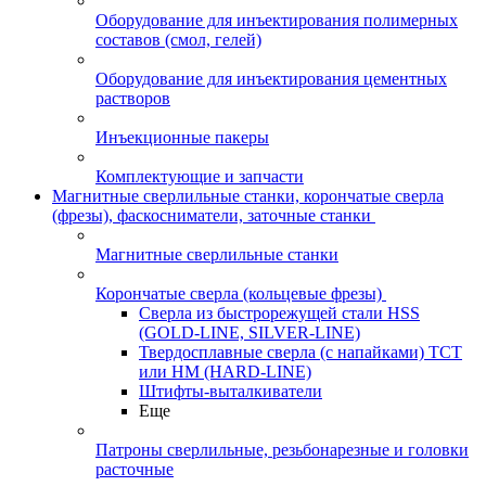
Оборудование для инъектирования полимерных
составов (смол, гелей)
Оборудование для инъектирования цементных
растворов
Инъекционные пакеры
Комплектующие и запчасти
Магнитные сверлильные станки, корончатые сверла
(фрезы), фаскосниматели, заточные станки
Магнитные сверлильные станки
Корончатые сверла (кольцевые фрезы)
Сверла из быстрорежущей стали HSS
(GOLD-LINE, SILVER-LINE)
Твердосплавные сверла (с напайками) ТСТ
или HM (HARD-LINE)
Штифты-выталкиватели
Еще
Патроны сверлильные, резьбонарезные и головки
расточные