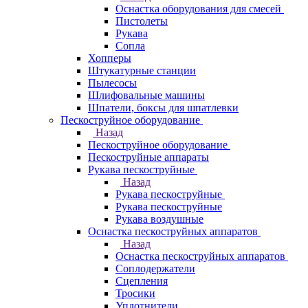
Оснастка оборудования для смесей
Пистолеты
Рукава
Сопла
Хопперы
Штукатурные станции
Пылесосы
Шлифовальные машины
Шпатели, боксы для шпатлевки
Пескоструйное оборудование
Назад
Пескоструйное оборудование
Пескоструйные аппараты
Рукава пескоструйные
Назад
Рукава пескоструйные
Рукава пескоструйные
Рукава воздушные
Оснастка пескоструйных аппаратов
Назад
Оснастка пескоструйных аппаратов
Соплодержатели
Сцепления
Тросики
Уплотнители